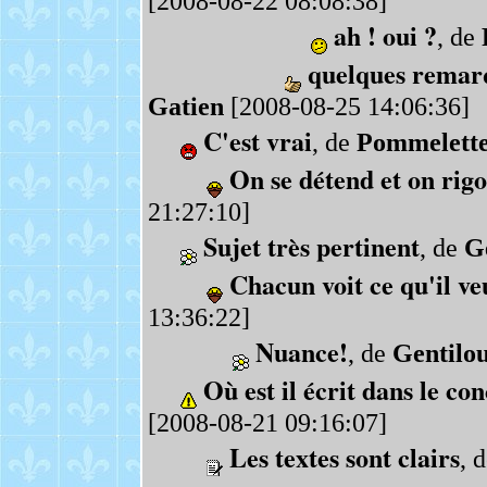
[2008-08-22 08:08:38]
ah ! oui ?
, de
quelques remarq
Gatien
[2008-08-25 14:06:36]
C'est vrai
, de
Pommelett
On se détend et on rigo
21:27:10]
Sujet très pertinent
, de
G
Chacun voit ce qu'il ve
13:36:22]
Nuance!
, de
Gentilo
Où est il écrit dans le conc
[2008-08-21 09:16:07]
Les textes sont clairs
, 