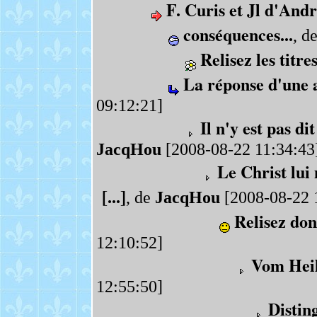
F. Curis et Jl d'And
conséquences...
, d
Relisez les titre
La réponse d'une a
09:12:21]
Il n'y est pas dit
JacqHou
[2008-08-22 11:34:43
Le Christ lui
[...]
, de
JacqHou
[2008-08-22 
Relisez don
12:10:52]
Vom Heil
12:55:50]
Distin