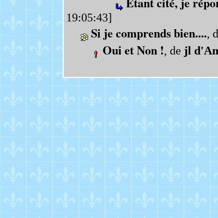
Étant cité, je répo
19:05:43]
Si je comprends bien....
, 
Oui et Non !
, de
jl d'A