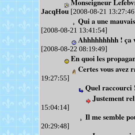
Monseigneur Lefebvre 
JacqHou
[2008-08-21 13:27:46
Qui a une mauvais
[2008-08-21 13:41:54]
Ahhhhhhhhh ! ça va
[2008-08-22 08:19:49]
En quoi les propagand
Certes vous avez r
19:27:55]
Quel raccourci 
Justement re
15:04:14]
Il me semble po
20:29:48]