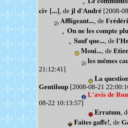
Le communisme
civ [...]
, de
jl d'André
[2008-08
Affligeant...
, de
Frédéri
On ne les compte plu
Sauf que...
, de
l'H
Moui...
, de
Etie
les mêmes ca
21:12:41]
La question 
Gentiloup
[2008-08-21 22:00:1
L'avis de Rom
08-22 10:13:57]
Erratum
, 
Faites gaffe!
, de
Ga