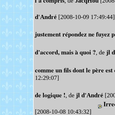
l'a compris
, de
JacqHou
[2008
d'André
[2008-10-09 17:49:44]
justement répondez ne fuyez p
d'accord, mais à quoi ?
, de
jl 
comme un fils dont le père est
12:29:07]
de logique !
, de
jl d'André
[200
Irre
[2008-10-08 10:43:32]