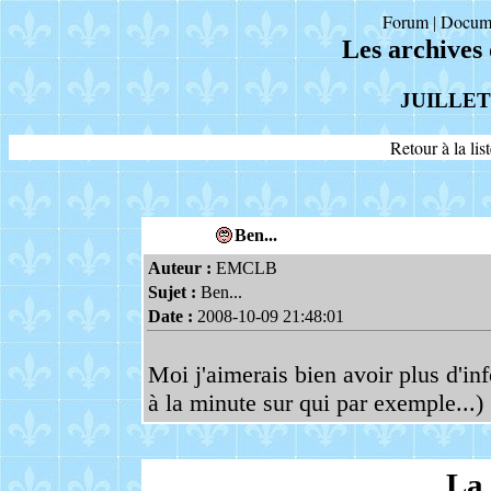
Forum
Docum
|
Les archives
JUILLET
Retour à la li
Ben...
Auteur :
EMCLB
Sujet :
Ben...
Date :
2008-10-09 21:48:01
Moi j'aimerais bien avoir plus d'inf
à la minute sur qui par exemple...)
La 