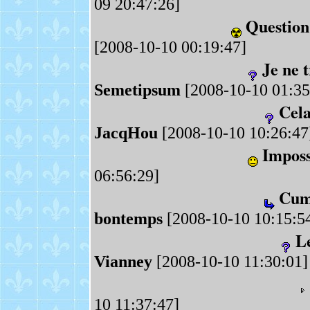
09 20:47:26]
Question
[2008-10-10 00:19:47]
Je ne 
Semetipsum
[2008-10-10 01:35
Cela
JacqHou
[2008-10-10 10:26:47
Imposs
06:56:29]
Cum 
bontemps
[2008-10-10 10:15:5
Le
Vianney
[2008-10-10 11:30:01]
10 11:37:47]