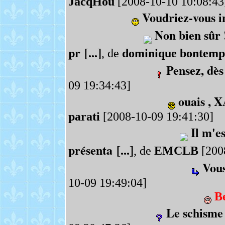
JacqHou
[2008-10-10 10:08:43
Voudriez-vous i
Non bien sûr 
pr [...]
, de
dominique bontemp
Pensez, dès
09 19:34:43]
ouais , X
parati
[2008-10-09 19:41:30]
Il m'e
présenta [...]
, de
EMCLB
[200
Vous
10-09 19:49:04]
Be
Le schisme 