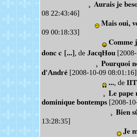
Aurais je bes
08 22:43:46]
Mais oui, v
09 00:18:33]
Comme je 
donc c [...]
, de
JacqHou
[2008-
Pourquoi ne
d'André
[2008-10-09 08:01:16]
...
, de
IIT
Le pape 
dominique bontemps
[2008-10-
Bien sû
13:28:35]
Je m