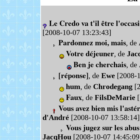
Le Credo va t'il être l'occas
[2008-10-07 13:23:43]
Pardonnez moi, mais
, de
Votre déjeuner
, de
Jac
Ben je cherchais
, de
[réponse]
, de
Ewe
[2008-1
hum
, de
Chrodegang
[2
Faux
, de
FilsDeMarie
[
Vous avez bien mis l'astér
d'André
[2008-10-07 13:58:14]
Vous jugez sur les abus 
JacqHou
[2008-10-07 14:45:09