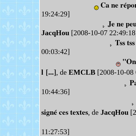
Ca ne répon
19:24:29]
Je ne pe
JacqHou
[2008-10-07 22:49:18
Tss tss 
00:03:42]
"On 
l [...]
, de
EMCLB
[2008-10-08 
Pa
10:44:36]
signé ces textes
, de
JacqHou
[2
11:27:53]