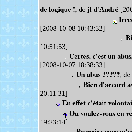
de logique !
, de
jl d'André
[200
Irre
[2008-10-08 10:43:32]
Bi
10:51:53]
Certes, c'est un abus,
[2008-10-07 18:38:33]
Un abus ?????
, de
Bien d'accord av
20:11:31]
En effet c'était volonta
Ou voulez-vous en ve
19:23:14]
Pourriez vous m'e