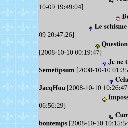
10-09 19:49:04]
Be
Le schisme 
09 20:47:26]
Question
[2008-10-10 00:19:47]
Je ne 
Semetipsum
[2008-10-10 01:35
Cela
JacqHou
[2008-10-10 10:26:47
Imposs
06:56:29]
Cum 
bontemps
[2008-10-10 10:15:5