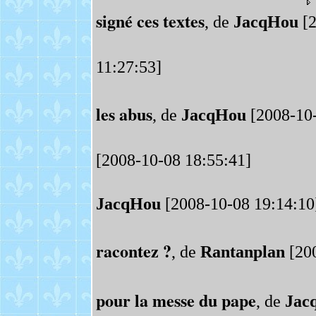
signé ces textes
, de
JacqHou
[2
11:27:53]
les abus
, de
JacqHou
[2008-10-
[2008-10-08 18:55:41]
JacqHou
[2008-10-08 19:14:10
racontez ?
, de
Rantanplan
[200
pour la messe du pape
, de
Jac