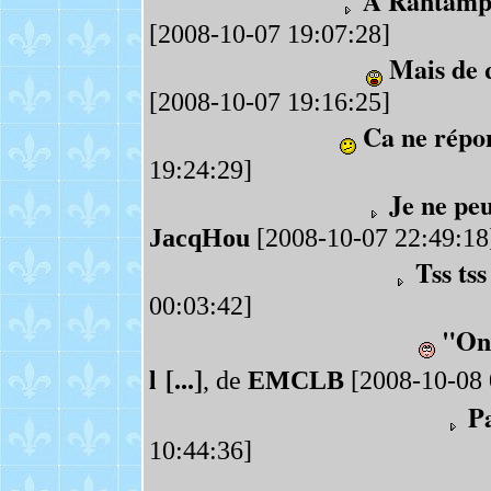
A Rantampla
[2008-10-07 19:07:28]
Mais de q
[2008-10-07 19:16:25]
Ca ne répon
19:24:29]
Je ne pe
JacqHou
[2008-10-07 22:49:18
Tss tss 
00:03:42]
"On 
l [...]
, de
EMCLB
[2008-10-08 
Pa
10:44:36]