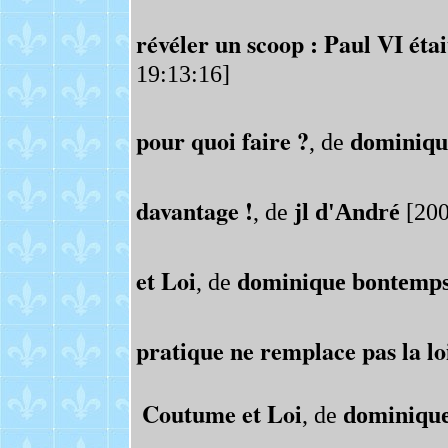
révéler un scoop : Paul VI était 
19:13:16]
pour quoi faire ?
, de
dominiqu
davantage !
, de
jl d'André
[200
et Loi
, de
dominique bontemp
pratique ne remplace pas la loi
Coutume et Loi
, de
dominiqu