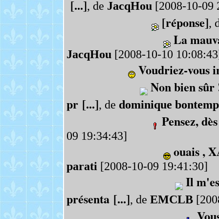
[...]
, de
JacqHou
[2008-10-09 
[réponse]
, 
La mauva
JacqHou
[2008-10-10 10:08:43
Voudriez-vous i
Non bien sûr 
pr [...]
, de
dominique bontemp
Pensez, dès
09 19:34:43]
ouais , X
parati
[2008-10-09 19:41:30]
Il m'e
présenta [...]
, de
EMCLB
[200
Vous