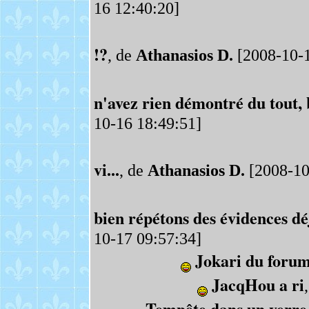
16 12:40:20]
!?
, de
Athanasios D.
[2008-10-1
n'avez rien démontré du tout, b
10-16 18:49:51]
vi...
, de
Athanasios D.
[2008-10
bien répétons des évidences déj
10-17 09:57:34]
Jokari du foru
JacqHou a ri
Tempête dans un verre