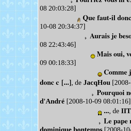
08 20:03:28]
Que faut-il donc
10-08 20:34:37]
Aurais je bes
08 22:43:46]
Mais oui, v
09 00:18:33]
Comme je 
donc c [...]
, de
JacqHou
[2008-
Pourquoi ne
d'André
[2008-10-09 08:01:16]
...
, de
IIT
Le pape 
dominique bontemps
[2008-10-