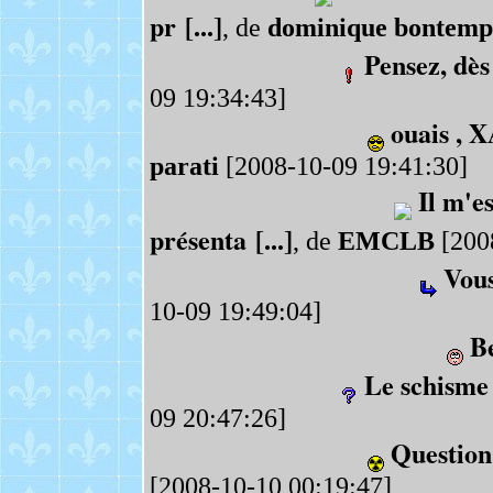
pr [...]
, de
dominique bontemp
Pensez, dès
09 19:34:43]
ouais , X
parati
[2008-10-09 19:41:30]
Il m'e
présenta [...]
, de
EMCLB
[200
Vous
10-09 19:49:04]
Be
Le schisme 
09 20:47:26]
Question
[2008-10-10 00:19:47]