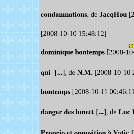
condamnations
, de
JacqHou
[2
[2008-10-10 15:48:12]
dominique bontemps
[2008-10-
qui [...]
, de
N.M.
[2008-10-10 
bontemps
[2008-10-11 00:46:11
danger des lunett [...]
, de
Luc 
Proprio et opposition à Vatic [.