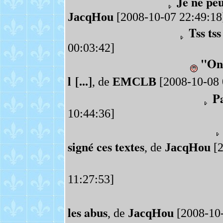
Je ne pe
JacqHou
[2008-10-07 22:49:18
Tss tss 
00:03:42]
"On 
l [...]
, de
EMCLB
[2008-10-08 
Pa
10:44:36]
signé ces textes
, de
JacqHou
[2
11:27:53]
les abus
, de
JacqHou
[2008-10-