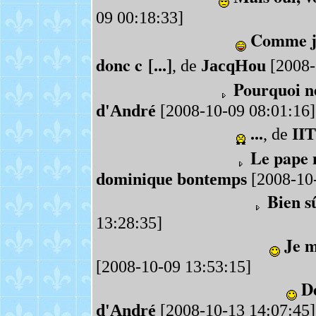
09 00:18:33]
Comme je 
donc c [...]
, de
JacqHou
[2008-
Pourquoi ne
d'André
[2008-10-09 08:01:16]
...
, de
IIT
Le pape 
dominique bontemps
[2008-10-
Bien sû
13:28:35]
Je m
[2008-10-09 13:53:15]
Dé
d'André
[2008-10-13 14:07:45]