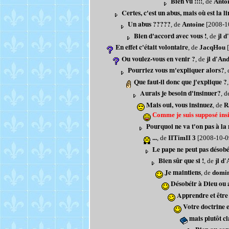
Bien vu !!!!
, de
Anto
Certes, c'est un abus, mais où est la l
Un abus ?????
, de
Antoine
[2008-1
Bien d'accord avec vous !
, de
jl 
En effet c'était volontaire
, de
JacqHou
[
Ou voulez-vous en venir ?
, de
jl d'An
Pourriez vous m'expliquer alors?
,
Que faut-il donc que j'explique ?
Aurais je besoin d'insinuer?
, 
Mais oui, vous insinuez
, de
R
Comme je suis supposé insin
Pourquoi ne va t'on pas à l
...
, de
IITimII 3
[2008-10-0
Le pape ne peut pas désob
Bien sûr que si !
, de
jl d
Je maintiens
, de
domin
Désobéir à Dieu ou 
Apprendre et être
Votre doctrine e
mais plutôt cl