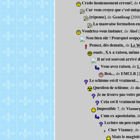
Credo honteusement erroné!
, de
Car vous croyez que c'est unique
[réponse]
, de
Gentiloup
[2008
La mauvaise formation en 
Voudriez-vous insinuer
, de
Abel
[
Non bien sûr ! Pourquoi soupçon
Pensez, dès demain,
, de
Le W
ouais , XA a raison, même 
Il m'est souvent arrivé d
Vous avez raison
, de
L
Ben...
, de
EMCLB
[2
Le schisme est-il vraiment...
,
Question de schisme
, de
do
Je ne trouve pas votre p
Cela est il vraiment i
Impossible ?
, de
Vianne
Cum ex apostolatus
, 
Lecture un peu rapi
Cher Vianney
, de
Mais le magistèr