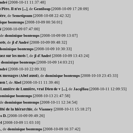
André
[2008-10-11 11:37:48]
ère. Il n'es [...]
, de
Gentiloup
[2008-10-09 17:28:09]
père
, de
Semetipsum
[2008-10-08 22:42:32]
ique bontemps
[2008-10-09 00:56:01]
é
[2008-10-09 07:47:00]
 de
dominique bontemps
[2008-10-09 09:13:07]
mots
, de
jl d'André
[2008-10-09 09:48:32]
dominique bontemps
[2008-10-09 10:30:33]
ez sur les mots !
, de
jl d'André
[2008-10-09 13:43:24]
e
dominique bontemps
[2008-10-09 14:03:21]
André
[2008-10-10 22:09:33]
 messages (Abel aussi)
, de
dominique bontemps
[2008-10-10 23:45:33]
on !
, de
Abel
[2008-10-11 11:39:46]
 Lumière de Lumière, vrai Dieu de v [...]
, de
JacqHou
[2008-10-11 12:09:55]
ominique bontemps
[2008-10-13 21:47:58]
 de
dominique bontemps
[2008-10-11 12:34:54]
ité de la hiérarchie
, de
Vianney
[2008-10-11 15:18:27]
s D.
[2008-10-09 09:49:26]
el
[2008-10-09 11:03:10]
.
, de
dominique bontemps
[2008-10-09 16:37:42]