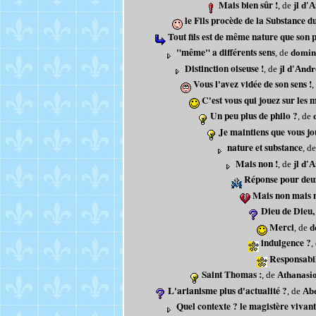
Mais bien sûr !
, de
jl d'
le Fils procède de la Substance du P
Tout fils est de même nature que son 
"même" a différents sens
, de
domin
Distinction oiseuse !
, de
jl d'Andr
Vous l'avez vidée de son sens !
,
C'est vous qui jouez sur les 
Un peu plus de philo ?
, de
Je maintiens que vous jou
nature et substance
, d
Mais non !
, de
jl d'
Réponse pour deux
Mais non mais n
Dieu de Dieu,
Merci
, de
d
indulgence ?
,
Responsabil
Saint Thomas :
, de
Athanasio
L'arianisme plus d'actualité ?
, de
Ab
Quel contexte ? le magistère vivant