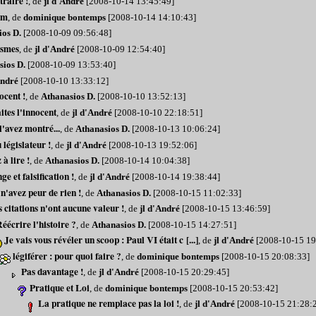
traire !
, de
jl d'André
[2008-10-14 13:45:49]
em
, de
dominique bontemps
[2008-10-14 14:10:43]
ios D.
[2008-10-09 09:56:48]
ismes
, de
jl d'André
[2008-10-09 12:54:40]
sios D.
[2008-10-09 13:53:40]
André
[2008-10-10 13:33:12]
ocent !
, de
Athanasios D.
[2008-10-10 13:52:13]
aites l'innocent
, de
jl d'André
[2008-10-10 22:18:51]
'avez montré...
, de
Athanasios D.
[2008-10-13 10:06:24]
 législateur !
, de
jl d'André
[2008-10-13 19:52:06]
à lire !
, de
Athanasios D.
[2008-10-14 10:04:38]
e et falsification !
, de
jl d'André
[2008-10-14 19:38:44]
n'avez peur de rien !
, de
Athanasios D.
[2008-10-15 11:02:33]
 citations n'ont aucune valeur !
, de
jl d'André
[2008-10-15 13:46:59]
éécrire l'histoire ?
, de
Athanasios D.
[2008-10-15 14:27:51]
Je vais vous révéler un scoop : Paul VI était c [...]
, de
jl d'André
[2008-10-15 19
légiférer : pour quoi faire ?
, de
dominique bontemps
[2008-10-15 20:08:33]
Pas davantage !
, de
jl d'André
[2008-10-15 20:29:45]
Pratique et Loi
, de
dominique bontemps
[2008-10-15 20:53:42]
La pratique ne remplace pas la loi !
, de
jl d'André
[2008-10-15 21:28: