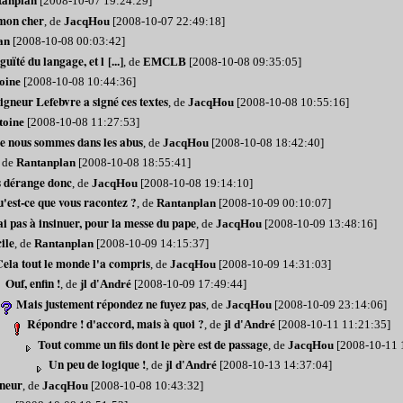
tanplan
[2008-10-07 19:24:29]
 mon cher
, de
JacqHou
[2008-10-07 22:49:18]
an
[2008-10-08 00:03:42]
ïté du langage, et l [...]
, de
EMCLB
[2008-10-08 09:35:05]
oine
[2008-10-08 10:44:36]
neur Lefebvre a signé ces textes
, de
JacqHou
[2008-10-08 10:55:16]
toine
[2008-10-08 11:27:53]
e nous sommes dans les abus
, de
JacqHou
[2008-10-08 18:42:40]
, de
Rantanplan
[2008-10-08 18:55:41]
s dérange donc
, de
JacqHou
[2008-10-08 19:14:10]
'est-ce que vous racontez ?
, de
Rantanplan
[2008-10-09 00:10:07]
ai pas à insinuer, pour la messe du pape
, de
JacqHou
[2008-10-09 13:48:16]
ile
, de
Rantanplan
[2008-10-09 14:15:37]
ela tout le monde l'a compris
, de
JacqHou
[2008-10-09 14:31:03]
Ouf, enfin !
, de
jl d'André
[2008-10-09 17:49:44]
Mais justement répondez ne fuyez pas
, de
JacqHou
[2008-10-09 23:14:06]
Répondre ! d'accord, mais à quoi ?
, de
jl d'André
[2008-10-11 11:21:35]
Tout comme un fils dont le père est de passage
, de
JacqHou
[2008-10-11 
Un peu de logique !
, de
jl d'André
[2008-10-13 14:37:04]
nneur
, de
JacqHou
[2008-10-08 10:43:32]