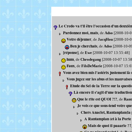
Le Credo va t'il être l'occasion d'un deuxième
Pardonnez moi, mais
, de
Adso
[2008-10-0
Votre déjeuner
, de
JacqHou
[2008-10-0
Ben je cherchais
, de
Adso
[2008-10-09
[réponse]
, de
Ewe
[2008-10-07 13:55:48]
hum
, de
Chrodegang
[2008-10-07 13:58
Faux
, de
FilsDeMarie
[2008-10-07 15:0
Vous avez bien mis l'astérix justement là où
Vous jugez sur les abus et les mauvaises 
Etude du Sel de la Terre sur la questi
Là encore il s'agit d'une traductio
Que le rite est QUOI ?!?
, de
Rant
Je vois ce que sous-tend votre que
Chers Anaclet, Rantanplan(la po
A Rantamplan (et à la Porte 
Mais de quoi il paaarle ??