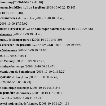
Gentiloup
[2008-10-09 17:42:16]
ment les fidèles [...]
, de
JacqHou
[2008-10-09 22:45:10]
-10-10 09:13:48]
ces matières
, de
JacqHou
[2008-10-10 10:08:43]
2008-10-09 17:55:02]
ner l'erreur a pr [...]
, de
dominique bontemps
[2008-10-09 19:25:06]
ebmestre
[2008-10-09 19:34:43]
que...
, de
Semper parati
[2008-10-09 19:41:30]
e chercher une présenta [...]
, de
EMCLB
[2008-10-09 19:46:58]
e Webmestre
[2008-10-09 19:49:04]
008-10-09 21:48:01]
 de
Vianney
[2008-10-09 20:47:26]
minique bontemps
[2008-10-10 00:19:47]
résentation
, de
Semetipsum
[2008-10-10 01:35:22]
mportant
, de
JacqHou
[2008-10-10 10:26:47]
y
[2008-10-10 06:56:29]
de
dominique bontemps
[2008-10-10 10:15:54]
de peut-être
, de
Vianney
[2008-10-10 11:30:01]
JacqHou
[2008-10-10 11:37:47]
e est toujours là
, de
Vianney
[2008-10-10 11:54:13]