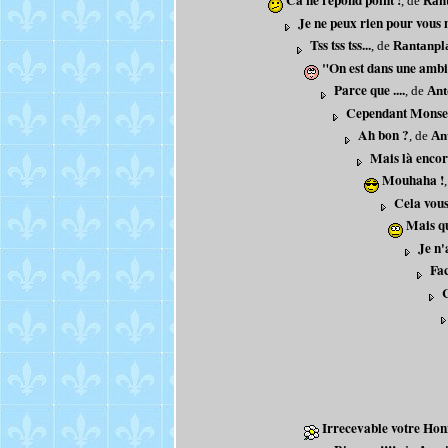
Ca ne répond point !
, de
Ran
Je ne peux rien pour vous
Tss tss tss...
, de
Rantanpl
"On est dans une ambigu
Parce que ....
, de
Ant
Cependant Monseig
Ah bon ?
, de
An
Mais là encor
Mouhaha !
Cela vou
Mais qu
Je n'
Fac
C
Irrecevable votre Ho