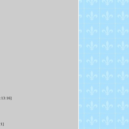
:13:16]
21]