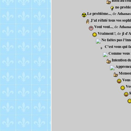
Bien au con
no probl
Le problème...
, de
Athanas
J'ai réfuté tous vos soph
Voui voui...
, de
Athana
Vraiment !
, de
jl d'
Ne faites pas l'inn
C'est vous qui f
Comme vous l
Intention du
Apprenez 
Mensong
Vous 
Vos
R