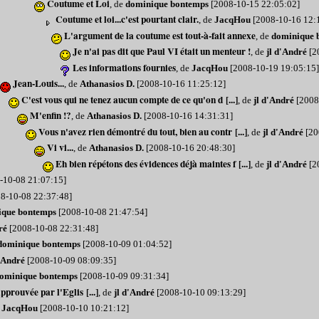
Coutume et Loi
, de
dominique bontemps
[2008-10-15 22:05:02]
Coutume et loi...c'est pourtant clair.
, de
JacqHou
[2008-10-16 12:
L'argument de la coutume est tout-à-fait annexe
, de
dominique 
Je n'ai pas dit que Paul VI était un menteur !
, de
jl d'André
[2
Les informations fournies
, de
JacqHou
[2008-10-19 19:05:15]
Jean-Louis...
, de
Athanasios D.
[2008-10-16 11:25:12]
C'est vous qui ne tenez aucun compte de ce qu'on d [...]
, de
jl d'André
[2008
M'enfin !?
, de
Athanasios D.
[2008-10-16 14:31:31]
Vous n'avez rien démontré du tout, bien au contr [...]
, de
jl d'André
[20
Vi vi...
, de
Athanasios D.
[2008-10-16 20:48:30]
Eh bien répétons des évidences déjà maintes f [...]
, de
jl d'André
[2
-10-08 21:07:15]
8-10-08 22:37:48]
ique bontemps
[2008-10-08 21:47:54]
ré
[2008-10-08 22:31:48]
dominique bontemps
[2008-10-09 01:04:52]
d'André
[2008-10-09 08:09:35]
ominique bontemps
[2008-10-09 09:31:34]
pprouvée par l'Eglis [...]
, de
jl d'André
[2008-10-10 09:13:29]
e
JacqHou
[2008-10-10 10:21:12]