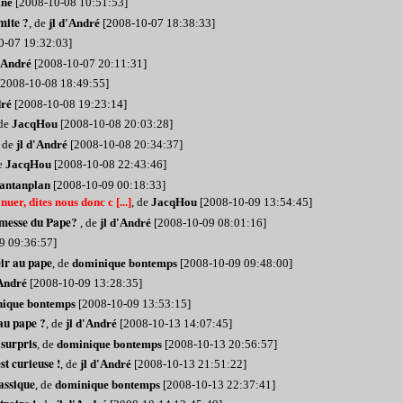
ine
[2008-10-08 10:51:53]
imite ?
, de
jl d'André
[2008-10-07 18:38:33]
0-07 19:32:03]
d'André
[2008-10-07 20:11:31]
2008-10-08 18:49:55]
dré
[2008-10-08 19:23:14]
 de
JacqHou
[2008-10-08 20:03:28]
, de
jl d'André
[2008-10-08 20:34:37]
de
JacqHou
[2008-10-08 22:43:46]
antanplan
[2008-10-09 00:18:33]
uer, dites nous donc c [...]
, de
JacqHou
[2008-10-09 13:54:45]
a messe du Pape?
, de
jl d'André
[2008-10-09 08:01:16]
9 09:36:57]
éir au pape
, de
dominique bontemps
[2008-10-09 09:48:00]
'André
[2008-10-09 13:28:35]
ique bontemps
[2008-10-09 13:53:15]
au pape ?
, de
jl d'André
[2008-10-13 14:07:45]
 surpris
, de
dominique bontemps
[2008-10-13 20:56:57]
st curieuse !
, de
jl d'André
[2008-10-13 21:51:22]
assique
, de
dominique bontemps
[2008-10-13 22:37:41]