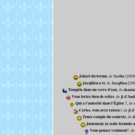
Jokari du forum
, de
Scribe
[2008
JacqHou a ri
, de
JacqHou
[200
Tempête dans un verre d'eau
, de
domin
Vous feriez bien de relire
, de
jl d'And
Qui a l'autorité dans l'Église ?
, de
Certes, vous avez raison !
, de
jl 
Tenez compte du contexte
, de
d
Justement, la seule formule a
Vous pensez vraiment?
, d