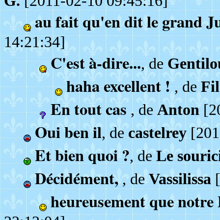
G.
[2011-02-10 09:45:16]
au fait qu'en dit le grand J
14:21:34]
C'est à-dire...
, de
Gentil
haha excellent !
, de
Fi
En tout cas
, de
Anton
[2
Oui ben il
, de
castelrey
[201
Et bien quoi ?
, de
Le souric
Décidément,
, de
Vassilissa
[
heureusement que notre 