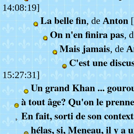
14:08:19]
La belle fin
, de
Anton
[
On n'en finira pas
, 
Mais jamais
, de
A
C'est une discus
15:27:31]
Un grand Khan ... gourou
à tout âge? Qu'on le prenn
En fait, sorti de son contexte
hélas, si, Meneau, il y a 