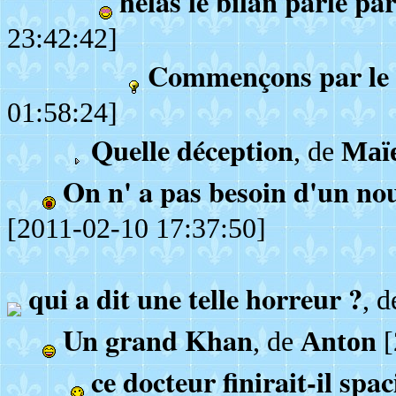
hélas le bilan parle p
23:42:42]
Commençons par le
01:58:24]
Quelle déception
, de
Maï
On n' a pas besoin d'un nou
[2011-02-10 17:37:50]
qui a dit une telle horreur ?
, 
Un grand Khan
, de
Anton
[
ce docteur finirait-il spa