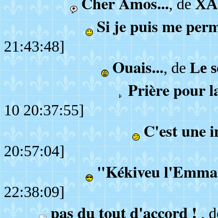
Cher Amos...
, de
XA
Si je puis me perm
21:43:48]
Ouais...
, de
Le s
Prière pour la
10 20:37:55]
C'est une i
20:57:04]
"Kékiveu l'Emma
22:38:09]
pas du tout d'accord !
, 