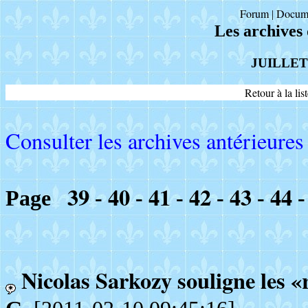
Forum
Docum
|
Les archives
JUILLET
Retour à la li
Consulter les archives antérieures 
39
40
41
42
43
44
Page
-
-
-
-
-
Nicolas Sarkozy souligne les «r