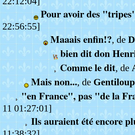
22:12:04]
Pour avoir des "tripes
22:56:55]
Maaais enfin!?
, de
D
bien dit don Henr
Comme le dit
, de
Mais non...
, de
Gentiloup
"en France", pas "de la Fr
11 01:27:01]
Ils auraient été encore pl
11:38:32]