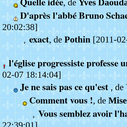
Quelle idée
, de
Yves Daouda
D'après l'abbé Bruno Schaef
20:02:38]
exact
, de
Pothin
[2011-02-
l'église progressiste professe u
02-07 18:14:04]
Je ne sais pas ce qu'est
, de
Comment vous !
, de
Mise
Vous semblez avoir l'h
22:39:01]