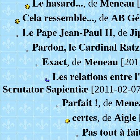
Le hasard...
, de
Meneau
[
Cela ressemble...
, de
AB Gé
Le Pape Jean-Paul II
, de
Ji
Pardon, le Cardinal Rat
Exact
, de
Meneau
[201
Les relations entre l'E
Scrutator Sapientiæ
[2011-02-07
Parfait !
, de
Mene
certes
, de
Aigle
Pas tout à fai