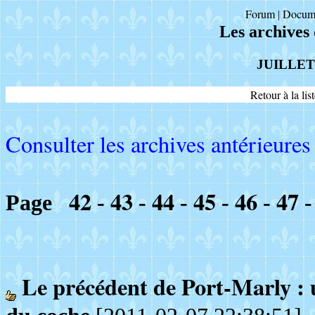
Forum
Docum
|
Les archives
JUILLET
Retour à la li
Consulter les archives antérieures 
42
43
44
45
46
47
Page
-
-
-
-
-
Le précédent de Port-Marly : u