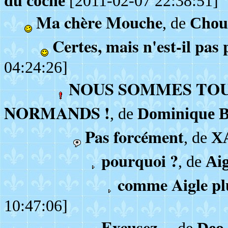
du coche
[2011-02-07 22:38:51]
Ma chère Mouche
, de
Chou
Certes, mais n'est-il pas 
04:24:26]
NOUS SOMMES TOU
NORMANDS !
, de
Dominique B
Pas forcément
, de
X
pourquoi ?
, de
Aig
comme Aigle p
10:47:06]
Excusez...