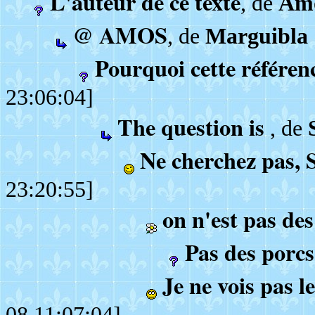
L'auteur de ce texte
, de
Am
@ AMOS
, de
Marguibla
Pourquoi cette référenc
23:06:04]
The question is
, de
Ne cherchez pas, 
23:20:55]
on n'est pas des
Pas des porcs
Je ne vois pas l
08 11:07:04]