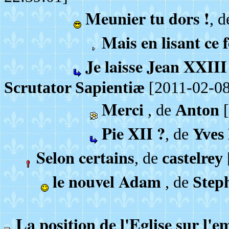
Meunier tu dors !
, 
Mais en lisant ce
Je laisse Jean XXIII
Scrutator Sapientiæ
[2011-02-08
Merci
, de
Anton
[
Pie XII ?
, de
Yves
Selon certains
, de
castelrey
le nouvel Adam
, de
Step
La position de l'Eglise sur l'em