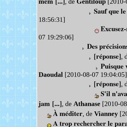
mêm [...]
, de
Gentiloup
[2010-0
Sauf que le
18:56:31]
Excusez-
07 19:29:06]
Des précision
[réponse]
, 
Puisque v
Daoudal
[2010-08-07 19:04:05]
[réponse]
, 
S'il n'av
jam [...]
, de
Athanase
[2010-08
À méditer
, de
Vianney
[20
A trop rechercher le para