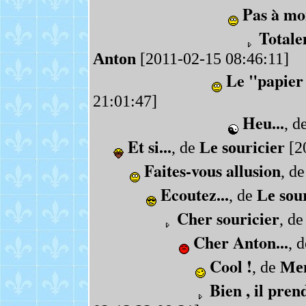
Pas à moi
Totale
Anton
[2011-02-15 08:46:11]
Le "papier 
21:01:47]
Heu...
, d
Et si...
, de
Le souricier
[2
Faites-vous allusion
, d
Ecoutez...
, de
Le sou
Cher souricier
, d
Cher Anton...
, 
Cool !
, de
Me
Bien , il pren