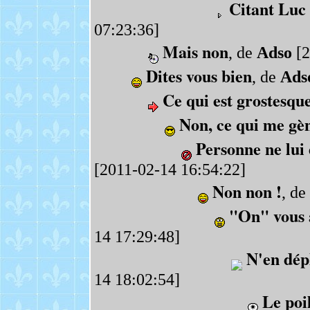
Citant Luc
07:23:36]
Mais non
, de
Adso
[2
Dites vous bien
, de
Ads
Ce qui est grostesqu
Non, ce qui me gè
Personne ne lui
[2011-02-14 16:54:22]
Non non !
, de
"On" vous a
14 17:29:48]
N'en dépl
14 18:02:54]
Le poi