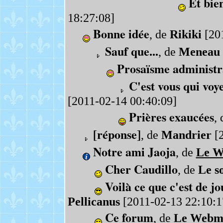
Et bien
18:27:08]
Bonne idée
, de
Rikiki
[201
Sauf que...
, de
Meneau
Prosaïsme administr
C'est vous qui voy
[2011-02-14 00:40:09]
Prières exaucées
,
[réponse]
, de
Mandrier
[2
Notre ami Jaoja
, de
Le W
Cher Caudillo
, de
Le s
Voilà ce que c'est de jou
Pellicanus
[2011-02-13 22:10:1
Ce forum
, de
Le Webm