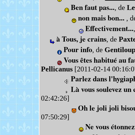
Ben faut pas...
, de
Le
non mais bon...
, 
Effectivement...
à Tous, je crains
, de
Paxt
Pour info
, de
Gentilou
Vous êtes habitué au fa
Pellicanus
[2011-02-14 00:16:0
Parlez dans l'hygiap
Là vous soulevez un c
02:42:26]
Oh le joli joli bis
07:50:29]
Ne vous étonnez