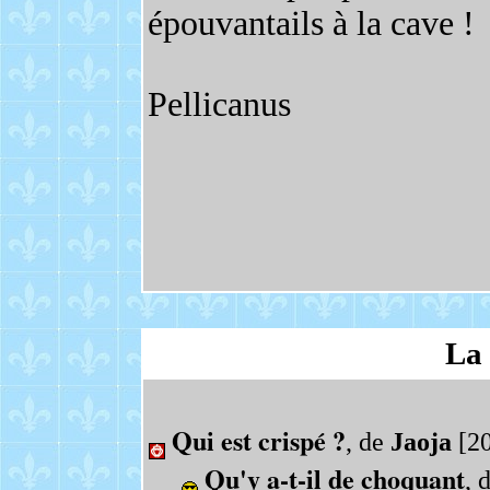
épouvantails à la cave !
Pellicanus
La 
Qui est crispé ?
, de
Jaoja
[20
Qu'y a-t-il de choquant
, 