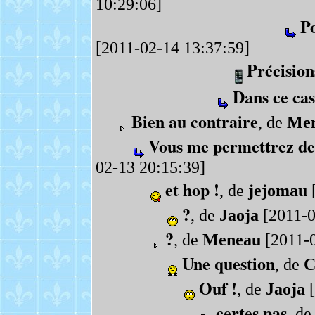
10:29:06]
P
[2011-02-14 13:37:59]
Précision
Dans ce cas
Bien au contraire
, de
Me
Vous me permettrez de
02-13 20:15:39]
et hop !
, de
jejomau
[
?
, de
Jaoja
[2011-0
?
, de
Meneau
[2011-0
Une question
, de
C
Ouf !
, de
Jaoja
[
certes pas
, d