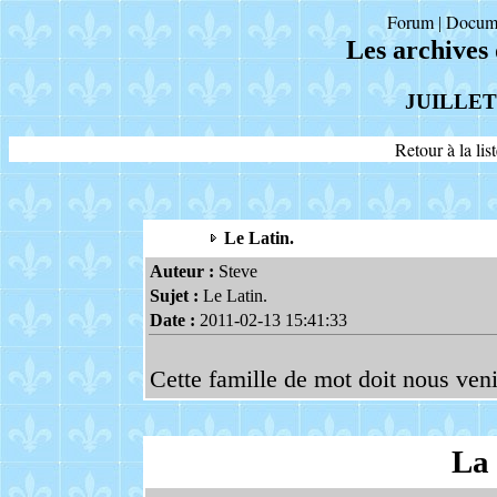
Forum
Docum
|
Les archives
JUILLET
Retour à la li
Le Latin.
Auteur :
Steve
Sujet :
Le Latin.
Date :
2011-02-13 15:41:33
Cette famille de mot doit nous veni
La 