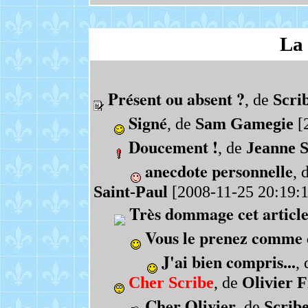
La 
Présent ou absent ?
, de
Scri
Signé
, de
Sam Gamegie
[2
Doucement !
, de
Jeanne S
anecdote personnelle
, 
Saint-Paul
[2008-11-25 20:19:1
Très dommage cet article.
Vous le prenez comme 
J'ai bien compris...
,
Cher Scribe
, de
Olivier F
Cher Olivier
, de
Scrib