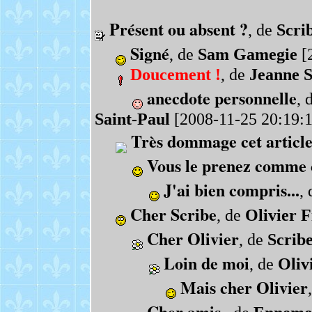
Présent ou absent ?
, de
Scri
Signé
, de
Sam Gamegie
[2
Doucement !
, de
Jeanne S
anecdote personnelle
, 
Saint-Paul
[2008-11-25 20:19:1
Très dommage cet article.
Vous le prenez comme 
J'ai bien compris...
,
Cher Scribe
, de
Olivier F
Cher Olivier
, de
Scrib
Loin de moi
, de
Oliv
Mais cher Olivier
Cher amis,