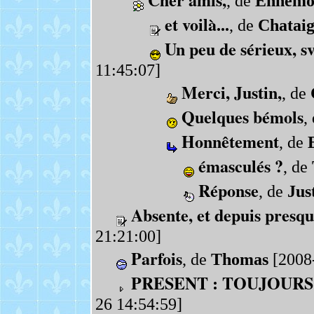
, de
Ennemo
et voilà...
, de
Chatai
Un peu de sérieux, sv
11:45:07]
Merci, Justin,
, de
Quelques bémols
,
Honnêtement
, de
émasculés ?
, de
Réponse
, de
Jus
Absente, et depuis presqu
21:21:00]
Parfois
, de
Thomas
[2008-
PRESENT : TOUJOURS
26 14:54:59]