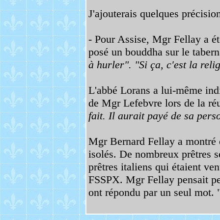
J'ajouterais quelques précisio
- Pour Assise, Mgr Fellay a été
posé un bouddha sur le tabernac
à hurler". "Si ça, c'est la reli
L'abbé Lorans a lui-même indiq
de Mgr Lefebvre lors de la ré
fait. Il aurait payé de sa pers
Mgr Bernard Fellay a montré 
isolés. De nombreux prêtres s
prêtres italiens qui étaient ve
FSSPX. Mgr Fellay pensait peut-
ont répondu par un seul mot. 