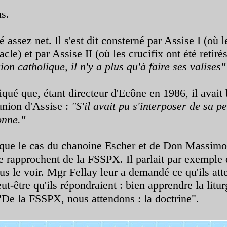
ns.
 assez net. Il s'est dit consterné par Assise I (où 
le) et par Assise II (où les crucifix ont été retiré
gion catholique, il n'y a plus qu'à faire ses valises"
ué que, étant directeur d'Ecône en 1986, il avait 
union d'Assise :
"S'il avait pu s'interposer de sa pe
onne."
que le cas du chanoine Escher et de Don Massimo 
e rapprochent de la FSSPX. Il parlait par exemple 
nus le voir. Mgr Fellay leur a demandé ce qu'ils att
être qu'ils répondraient : bien apprendre la liturgi
"De la FSSPX, nous attendons : la doctrine".