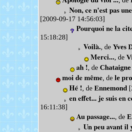
Non, ce n'est pas une
[2009-09-17 14:56:03]
Pourquoi ne la cite
15:18:28]
Voilà.
, de
Yves 
Merci...
, de
V
ah !
, de
Chataigne
moi de même
, de
le pr
Hé !
, de
Ennemond
[
en effet... je suis en 
16:11:38]
Au passage...
, de
E
Un peu avant il y