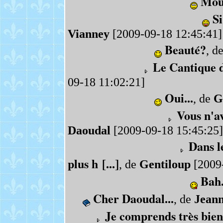
Mou
Si
Vianney
[2009-09-18 12:45:41]
Beauté?
, d
Le Cantique d
09-18 11:02:21]
Oui...
, de
G
Vous n'av
Daoudal
[2009-09-18 15:45:25]
Dans l
plus h [...]
, de
Gentiloup
[2009-
Bah.
Cher Daoudal...
, de
Jeann
Je comprends très bien