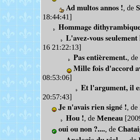
Ad multos annos !
, de
S
18:44:41]
Hommage dithyrambiqu
L'avez-vous seulement 
16 21:22:13]
Pas entièrement.
, de
Mille fois d'accord a
08:53:06]
Et l'argument, il e
20:57:43]
Je n'avais rien signé !
, de
Hou !
, de
Meneau
[2009
oui ou non ?....
, de
Chatai
Apologie du viol ...
, de