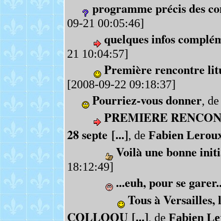
programme précis des c
09-21 00:05:46]
quelques infos complé
21 10:04:57]
Première rencontre lit
[2008-09-22 09:18:37]
Pourriez-vous donner
, d
PREMIERE RENCONT
28 septe [...]
, de
Fabien Lerou
Voilà une bonne initi
18:12:49]
...euh, pour se garer..
Tous à Versailles,
COLLOQU [...]
, de
Fabien Le